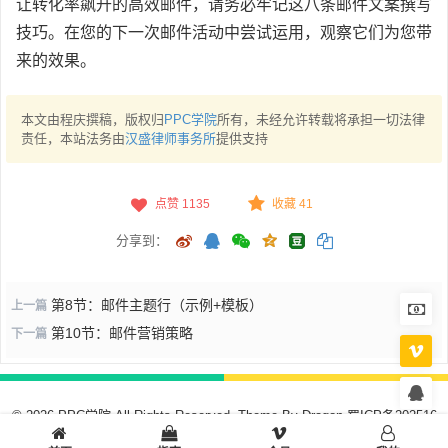
让转化率飙升的高效邮件，请务必牢记这八条邮件文案撰写
技巧。在您的下一次邮件活动中尝试运用，观察它们为您带
来的效果。
本文由程庆撰稿，版权归
PPC学院
所有，未经允许转载将承担一切法律
责任，本站法务由
汉盛律师事务所
提供支持
点赞
1135
收藏 41
分享到：
第8节：邮件主题行（示例+模板）
上一篇
第10节：邮件营销策略
下一篇
© 2026 PPC学院 All Rights Reserved. Theme By
Dragon
蜀ICP备202516
5010号-1
川公网安备51019002008278号