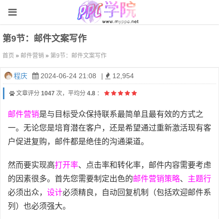
第9节：邮件文案写作
首页
»
邮件营销
»
第9节：邮件文案写作
程庆
2024-06-24 21:08
|
12,954
文章评分
1047
次，平均分
4.8
：
邮件营销
是与目标受众保持联系最简单且最有效的方式之
一。无论您是培育潜在客户，还是希望通过重新激活现有客
户促进复购，邮件都是绝佳的沟通渠道。
然而要实现高
打开率
、点击率和转化率，邮件内容需要考虑
的因素很多。首先您需要制定出色的
邮件营销策略
、
主题行
必须出众，
设计
必须精良，自动回复机制（包括欢迎邮件系
列）也必须强大。