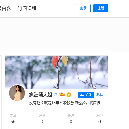
属内容
订阅课程
登录
注册
疯狂蒲大姐
关注
私信
没有起步就是15年谷歌投放的经验，我应该有
2050天的谷歌实操研究吧！^_^
文章
评论
关注
粉丝
56
0
0
0