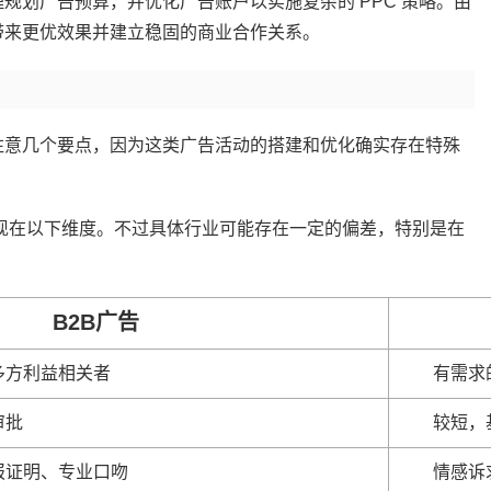
理规划广告预算，并优化广告账户以实施复杂的 PPC 策略。由
能带来更优效果并建立稳固的商业合作关系。
要注意几个要点，因为这类广告活动的搭建和优化确实存在特殊
要体现在以下维度。不过具体行业可能存在一定的偏差，特别是在
B2B广告
多方利益相关者
有需求
审批
较短，
报证明、专业口吻
情感诉