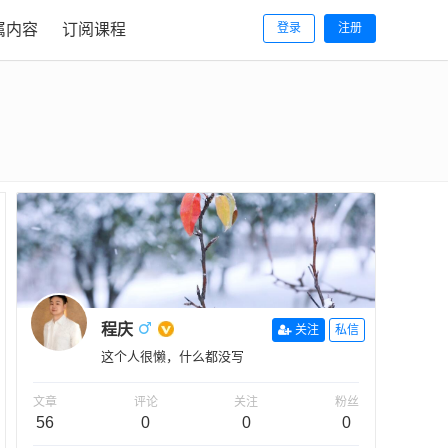
属内容
订阅课程
登录
注册
程庆
关注
私信
这个人很懒，什么都没写
文章
评论
关注
粉丝
56
0
0
0