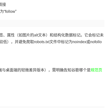
链接
follow”
、属性（如图片的alt文本）和结构化数据标记。它会标记未
，并避免爬取robots.txt文件中标记为noindex或nofollo
端与桌面端的轻微差异版本），需明确告知谷歌哪个是
规范页