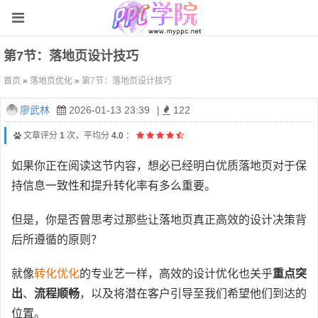
第7节：落地页设计技巧
首页
»
落地页优化
»
第7节：落地页设计技巧
廖武林
2026-01-13 23:39
|
122
文章评分
1
次，平均分
4.0
：
如果你正在阅读这节内容，想必已经明白优质落地页对于保
持信息一致性和提升转化率有多么重要。
但是，你是否曾思考过那些让落地页真正高效的设计决策背
后所遵循的原则？
就像
转化优化
的专业艺一样，高效的设计优化也关乎
重点突
出
、
流程顺畅
，以及将潜在客户引导至我们希望他们到达的
位置。