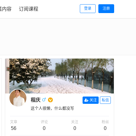
属内容
订阅课程
登录
注册
程庆
关注
私信
这个人很懒，什么都没写
文章
评论
关注
粉丝
56
0
0
0