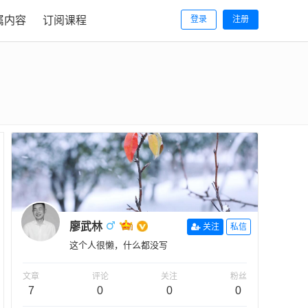
属内容
订阅课程
登录
注册
廖武林
关注
私信
这个人很懒，什么都没写
文章
评论
关注
粉丝
7
0
0
0