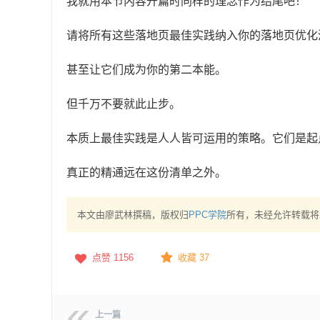
我就用本节内容开篇时同样的理念作为结尾吧！
请将所有这些落地页最佳实践纳入你的落地页优化
甚至让它们成为你的第二本能。
但千万不要就此止步。
本质上最佳实践是人人皆可运用的策略。它们是起
真正的精通远在这份清单之外。
本文由廖武林撰稿，版权归
PPC学院
所有，未经允许转载将
点赞
1156
收藏 37
上一篇