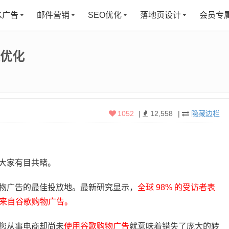
K广告
邮件营销
SEO优化
落地页设计
会员专
及优化
1052
|
12,558
|
隐藏边栏
大家有目共睹。
物广告的最佳投放地。最新研究显示，
全球 98% 的受访者表
 都来自谷歌购物广告。
您从事电商却尚未
使用谷歌购物广告
就意味着错失了庞大的转