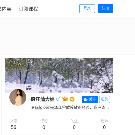
属内容
订阅课程
登录
注册
疯狂蒲大姐
关注
私信
没有起步就是15年谷歌投放的经验，我应该有
2050天的谷歌实操研究吧！^_^
文章
评论
关注
粉丝
56
0
0
0