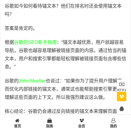
谷歌如今如何看待锚文本？他们在排名时还会使用锚文本
吗？
答案是肯定的。
根据
谷歌的SEO新手指南
：“锚文本越优质，用户就越容易
导航，谷歌也越容易理解被链接页面的内容。通过恰当的锚
文本，用户和搜索引擎都能轻松理解被链接页面包含哪些信
息。”
谷歌的
John Mueller
也说过：“如果你为了提升用户理解度
而优化内部链接的锚文本，通常这也能帮助搜索引擎更好的
理解这些页面的上下文。所以我强烈建议这么做。
核心结论：谷歌仍会通过反向链接的锚文本来理解页面内
容。虽然现在无法像过去那样操纵算法，但以用户为先的描
首页
指南
会员
我的
述性锚文本依然能帮助页面提升排名。